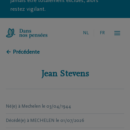
jamais être totalement exclues, alors
restez vigilant.
NL
FR
← Précédente
Jean
Stevens
Né(e) à
Mechelen
le
03/04/1944
Décédé(e) à
MECHELEN
le
01/07/2026