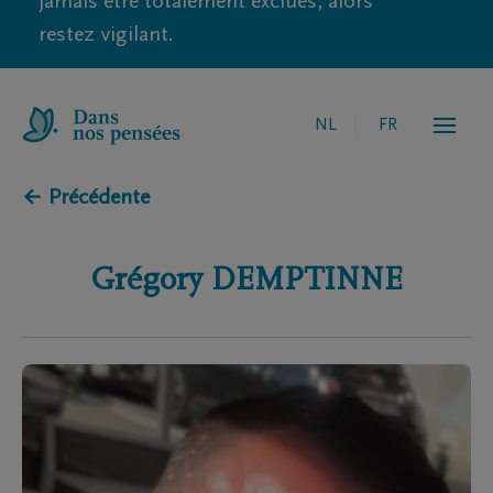
jamais être totalement exclues, alors
restez vigilant.
NL
FR
← Précédente
Grégory
DEMPTINNE