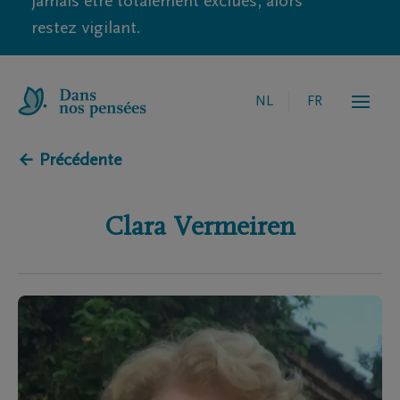
jamais être totalement exclues, alors
restez vigilant.
NL
FR
← Précédente
Clara
Vermeiren