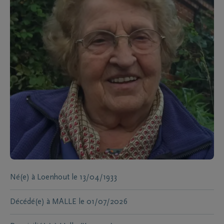
Né(e) à
Loenhout
le
13/04/1933
Décédé(e) à
MALLE
le
01/07/2026