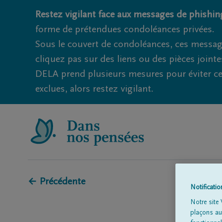
Restez vigilant face aux messages de phishing
forme de prétendues condoléances privées.
Sous le couvert de condoléances, ces messag
cliquez pas sur des liens ou des pièces jointe
DELA prend plusieurs mesures pour éviter ce
exclues, alors restez vigilant.
← Précédente
Notificati
Notre site 
plaçons aut