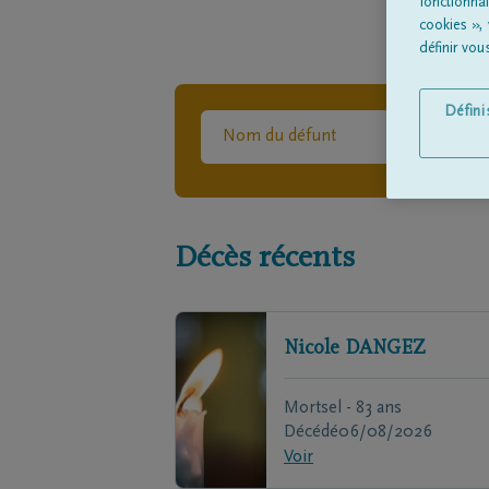
fonctionna
cookies »,
définir vo
Défin
Décès récents
Nicole
DANGEZ
Mortsel - 83 ans
Décédé
06/08/2026
Voir