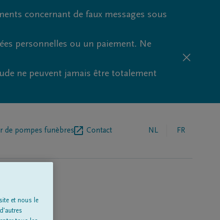
ments concernant de faux messages sous
nées personnelles ou un paiement. Ne
aude ne peuvent jamais être totalement
r de pompes funèbres
Contact
NL
FR
ite et nous le
d'autres