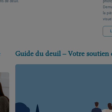
ns de deuil.
photo
Deman
la pi
visue
L
e
Guide du deuil – Votre soutien 