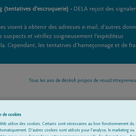
 (tentatives d'escroquerie) -
DELA reçoit des signale
es visent à obtenir des adresses e-mail, d'autres don
s suspects et vérifiez soigneusement l'expéditeur.
la. Cependant, les tentatives d'hameçonnage et de fr
Tous les avis de décès
À propos de nous
Entrepreneu
on de cookies
Web utilise des cookies. Certains sont nécessaires au bon fonctionnement du s
omatiquement. D'autres cookies sont utilisés pour l'analyse, le marketing ou 