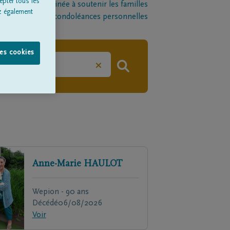
epter tous les
late-forme destinée à soutenir les familles
z également
l par le biais de condoléances personnelles
les cookies
×
Anne-Marie
HAULOT
Wepion - 90 ans
Décédé
06/08/2026
Voir