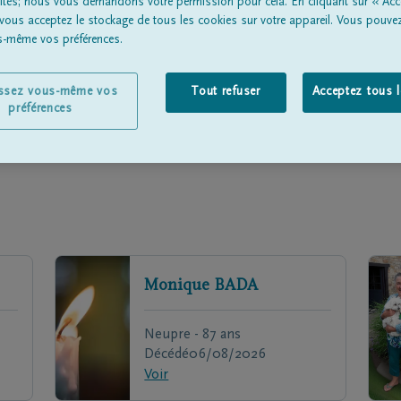
lités; nous vous demandons votre permission pour cela. En cliquant sur « Acc
Une p
 vous acceptez le stockage de tous les cookies sur votre appareil. Vous pouve
en deui
us-même vos préférences.
issez vous-même vos
Tout refuser
Acceptez tous 
préférences
Monique
BADA
Neupre - 87 ans
Décédé
06/08/2026
Voir