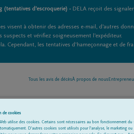
 (tentatives d'escroquerie) -
DELA reçoit des signale
es visent à obtenir des adresses e-mail, d'autres don
s suspects et vérifiez soigneusement l'expéditeur.
la. Cependant, les tentatives d'hameçonnage et de fr
Tous les avis de décès
À propos de nous
Entrepreneu
on de cookies
Web utilise des cookies. Certains sont nécessaires au bon fonctionnement du s
omatiquement. D'autres cookies sont utilisés pour l'analyse, le marketing ou 