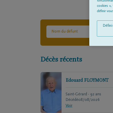
fonctionna
cookies »,
définir vo
Défin
Décès récents
Edouard
FLOYMONT
Saint-Gérard - 92 ans
Décédé
08/08/2026
Voir