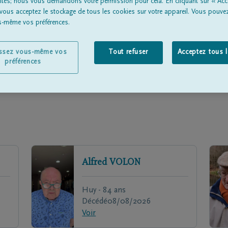
lités; nous vous demandons votre permission pour cela. En cliquant sur « Acc
Une p
 vous acceptez le stockage de tous les cookies sur votre appareil. Vous pouve
en deui
us-même vos préférences.
issez vous-même vos
Tout refuser
Acceptez tous 
préférences
Alfred
VOLON
Huy - 84 ans
Décédé
08/08/2026
Voir