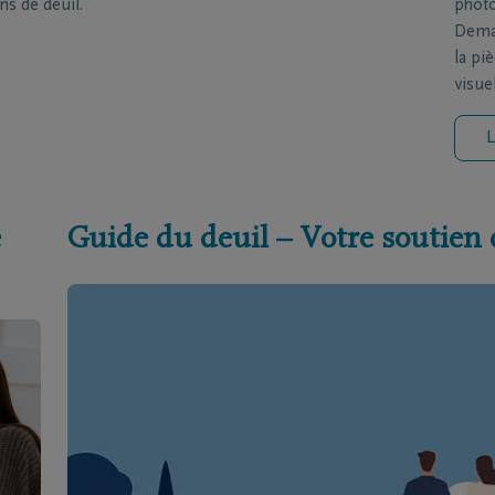
ns de deuil.
photo
Deman
la pi
visue
L
e
Guide du deuil – Votre soutien 