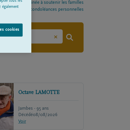
epter tous les
late-forme destinée à soutenir les familles
z également
l par le biais de condoléances personnelles
les cookies
×
Octave
LAMOTTE
Jambes - 95 ans
Décédé
08/08/2026
Voir