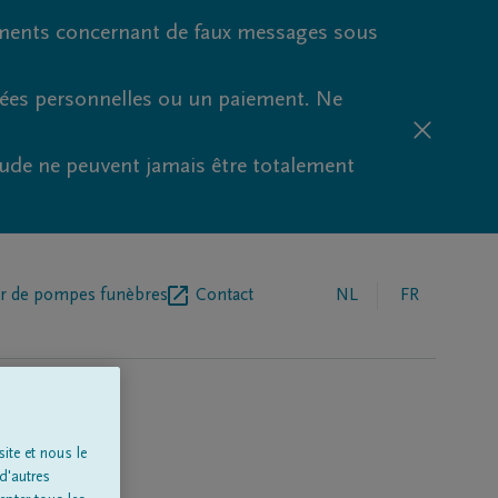
ments concernant de faux messages sous
nées personnelles ou un paiement. Ne
aude ne peuvent jamais être totalement
r de pompes funèbres
Contact
NL
FR
ite et nous le
d'autres