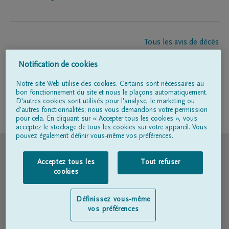
Tous les avis de décès
À propos de nous
Notification de cookies
Entrepreneur de pompes funèbres
Contact
Notre site Web utilise des cookies. Certains sont nécessaires au
bon fonctionnement du site et nous le plaçons automatiquement.
D'autres cookies sont utilisés pour l'analyse, le marketing ou
d'autres fonctionnalités; nous vous demandons votre permission
Suivez-nous sur
pour cela. En cliquant sur « Accepter tous les cookies », vous
acceptez le stockage de tous les cookies sur votre appareil. Vous
pouvez également définir vous-même vos préférences.
© DELA
Acceptez tous les
Tout refuser
Conditions d'utilisation
cookies
Déclaration relative à la vie privée
Définissez vous-même
vos préférences
Déclaration d’accessibilité