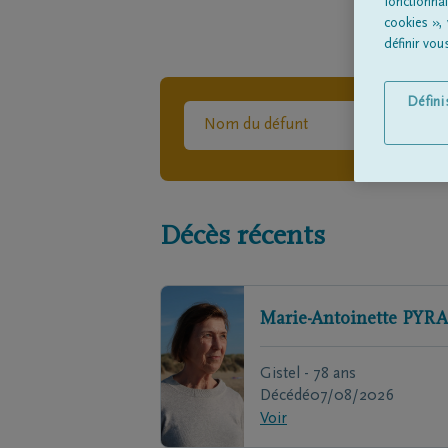
fonctionna
cookies »,
définir vo
Défin
Décès récents
Marie-Antoinette
PYRA
Gistel - 78 ans
Décédé
07/08/2026
Voir