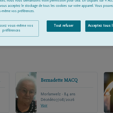
lités; nous vous demandons votre permission pour cela. En cliquant sur « Acc
Une p
 vous acceptez le stockage de tous les cookies sur votre appareil. Vous pouve
en deui
us-même vos préférences.
issez vous-même vos
Tout refuser
Acceptez tous 
préférences
Bernadette
MACQ
Morlanwelz - 84 ans
Décédé
07/08/2026
Voir