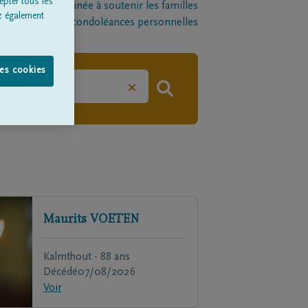
epter tous les
late-forme destinée à soutenir les familles
z également
l par le biais de condoléances personnelles
les cookies
×
Maurits
VOETEN
Kalmthout - 88 ans
Décédé
07/08/2026
Voir