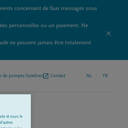
ments concernant de faux messages sous
nées personnelles ou un paiement. Ne
aude ne peuvent jamais être totalement
r de pompes funèbres
Contact
NL
FR
ite et nous le
d'autres