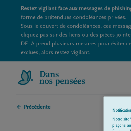
Restez vigilant face aux messages de phishing
forme de prétendues condoléances privées.
Sous le couvert de condoléances, ces messag
cliquez pas sur des liens ou des pièces jointe
DELA prend plusieurs mesures pour éviter ce
exclues, alors restez vigilant.
← Précédente
Notificati
Notre site 
plaçons aut