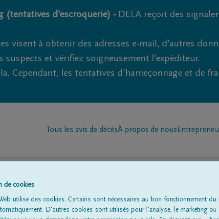
 (tentatives d'escroquerie) -
DELA reçoit des signale
es visent à obtenir des adresses e-mail, d'autres don
s suspects et vérifiez soigneusement l'expéditeur.
la. Cependant, les tentatives d'hameçonnage et de fr
Tous les avis de décès
À propos de nous
Entrepreneu
on de cookies
Web utilise des cookies. Certains sont nécessaires au bon fonctionnement du s
omatiquement. D'autres cookies sont utilisés pour l'analyse, le marketing ou 