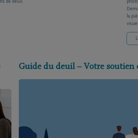
ns de deuil.
photo
Deman
la pi
visue
L
e
Guide du deuil – Votre soutien 