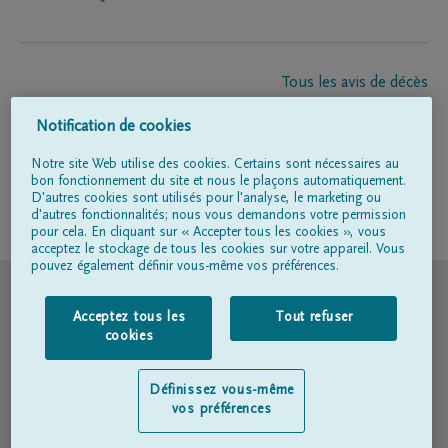
Tous les avis de décès
À propos de nous
Notification de cookies
Entrepreneur de pompes funèbres
Contact
Notre site Web utilise des cookies. Certains sont nécessaires au
bon fonctionnement du site et nous le plaçons automatiquement.
D'autres cookies sont utilisés pour l'analyse, le marketing ou
d'autres fonctionnalités; nous vous demandons votre permission
Suivez-nous sur
pour cela. En cliquant sur « Accepter tous les cookies », vous
acceptez le stockage de tous les cookies sur votre appareil. Vous
pouvez également définir vous-même vos préférences.
© DELA
Acceptez tous les
Tout refuser
Conditions d'utilisation
cookies
Déclaration relative à la vie privée
Définissez vous-même
vos préférences
Déclaration d’accessibilité