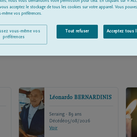
lités; nous vous demandons votre permission pour cela. En cliquant sur « Acc
Une p
 vous acceptez le stockage de tous les cookies sur votre appareil. Vous pouve
en deui
us-même vos préférences.
issez vous-même vos
Tout refuser
Acceptez tous 
préférences
Léonardo
BERNARDINIS
Seraing - 89 ans
Décédé
05/08/2026
Voir