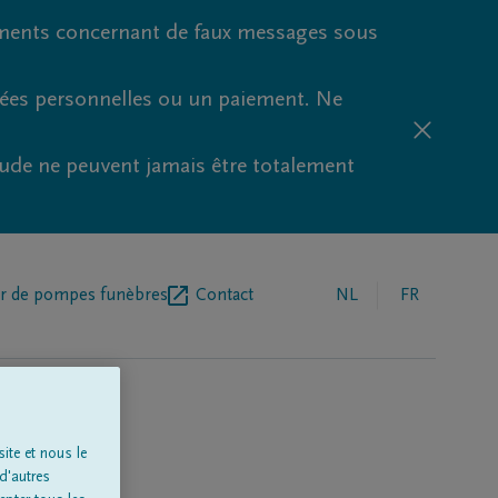
ments concernant de faux messages sous
nées personnelles ou un paiement. Ne
aude ne peuvent jamais être totalement
r de pompes funèbres
Contact
NL
FR
ite et nous le
d'autres