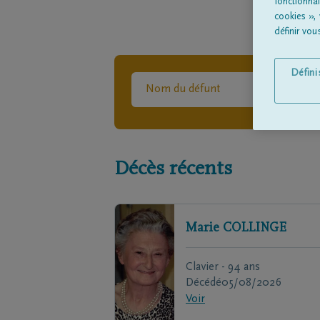
fonctionna
cookies »,
définir vo
Défin
Décès récents
Marie
COLLINGE
Clavier - 94 ans
Décédé
05/08/2026
Voir