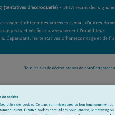
 (tentatives d'escroquerie) -
DELA reçoit des signale
es visent à obtenir des adresses e-mail, d'autres don
s suspects et vérifiez soigneusement l'expéditeur.
la. Cependant, les tentatives d'hameçonnage et de fr
Tous les avis de décès
À propos de nous
Entrepreneu
on de cookies
Web utilise des cookies. Certains sont nécessaires au bon fonctionnement du s
omatiquement. D'autres cookies sont utilisés pour l'analyse, le marketing ou 