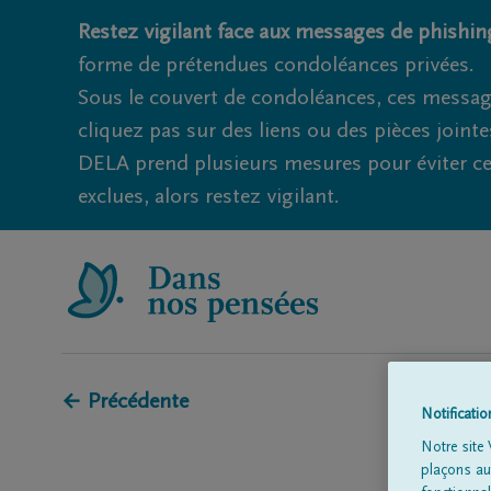
Restez vigilant face aux messages de phishing
forme de prétendues condoléances privées.
Sous le couvert de condoléances, ces messag
cliquez pas sur des liens ou des pièces jointe
DELA prend plusieurs mesures pour éviter ce
exclues, alors restez vigilant.
← Précédente
Notificati
Notre site 
plaçons aut