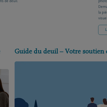
ns de deuil.
photo
Deman
la pi
visue
L
e
Guide du deuil – Votre soutien 