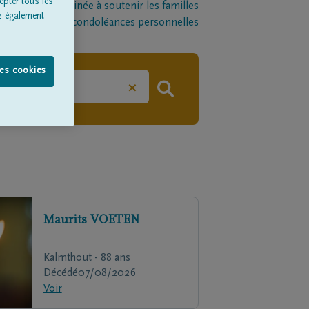
epter tous les
late-forme destinée à soutenir les familles
z également
l par le biais de condoléances personnelles
les cookies
×
Maurits
VOETEN
Kalmthout - 88 ans
Décédé
07/08/2026
Voir