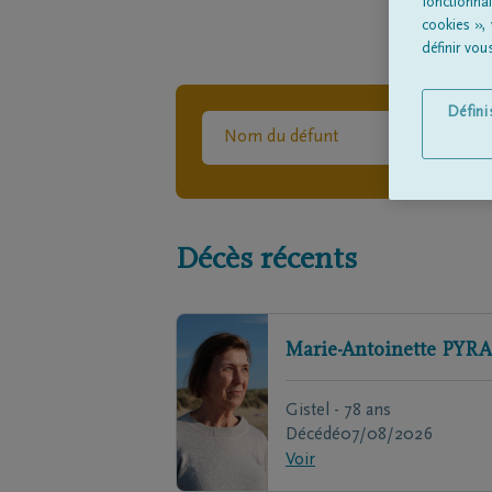
fonctionna
cookies »,
définir vo
Défin
Décès récents
Marie-Antoinette
PYRA
Gistel - 78 ans
Décédé
07/08/2026
Voir