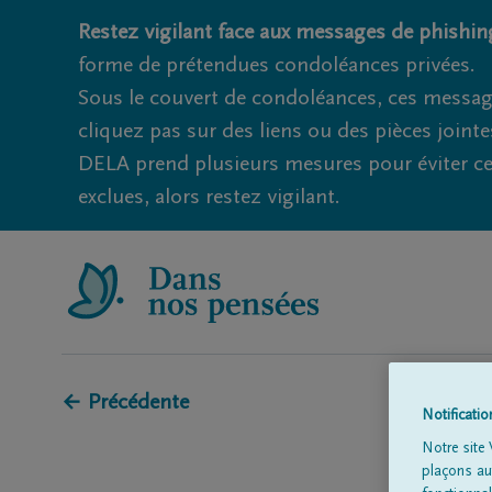
Restez vigilant face aux messages de phishing
forme de prétendues condoléances privées.
Sous le couvert de condoléances, ces messag
cliquez pas sur des liens ou des pièces jointe
DELA prend plusieurs mesures pour éviter ce
exclues, alors restez vigilant.
← Précédente
Notificati
Notre site 
plaçons aut