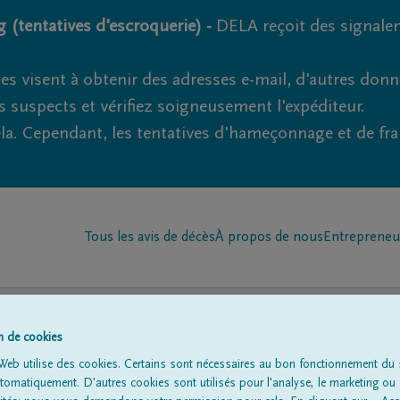
 (tentatives d'escroquerie) -
DELA reçoit des signale
es visent à obtenir des adresses e-mail, d'autres don
s suspects et vérifiez soigneusement l'expéditeur.
la. Cependant, les tentatives d'hameçonnage et de fr
Tous les avis de décès
À propos de nous
Entrepreneu
on de cookies
Web utilise des cookies. Certains sont nécessaires au bon fonctionnement du s
omatiquement. D'autres cookies sont utilisés pour l'analyse, le marketing ou 