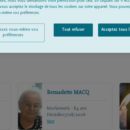
lités; nous vous demandons votre permission pour cela. En cliquant sur « Acc
Une p
 vous acceptez le stockage de tous les cookies sur votre appareil. Vous pouve
en deui
us-même vos préférences.
issez vous-même vos
Tout refuser
Acceptez tous 
préférences
Bernadette
MACQ
Morlanwelz - 84 ans
Décédé
07/08/2026
Voir