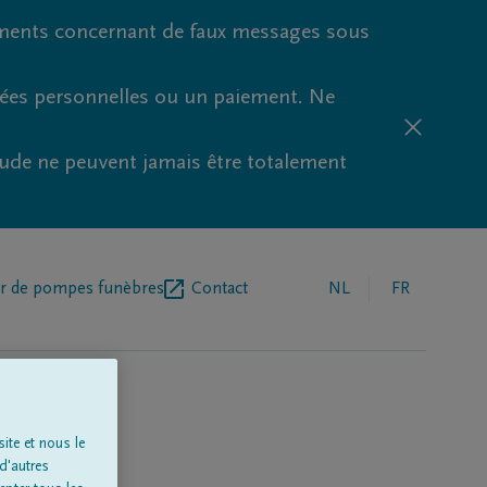
ments concernant de faux messages sous
nées personnelles ou un paiement. Ne
aude ne peuvent jamais être totalement
r de pompes funèbres
Contact
NL
FR
ite et nous le
d'autres