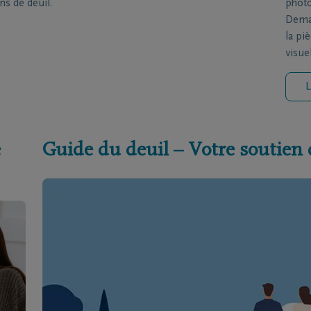
ns de deuil.
photo
Deman
la pi
visue
L
e
Guide du deuil – Votre soutien 