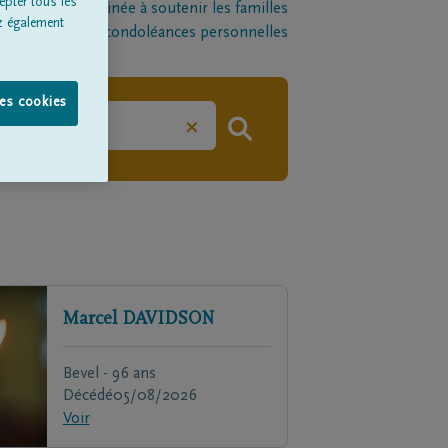
epter tous les
late-forme destinée à soutenir les familles
z également
l par le biais de condoléances personnelles
les cookies
×
Marcel
DAVIDSON
Bevel - 96 ans
Décédé
05/08/2026
Voir