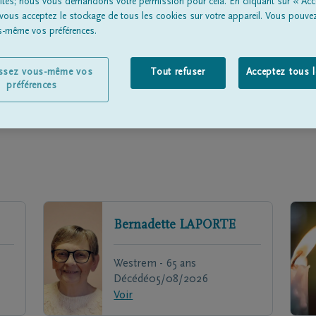
lités; nous vous demandons votre permission pour cela. En cliquant sur « Acc
Une p
 vous acceptez le stockage de tous les cookies sur votre appareil. Vous pouve
en deui
us-même vos préférences.
issez vous-même vos
Tout refuser
Acceptez tous 
préférences
Bernadette
LAPORTE
Westrem - 65 ans
Décédé
05/08/2026
Voir