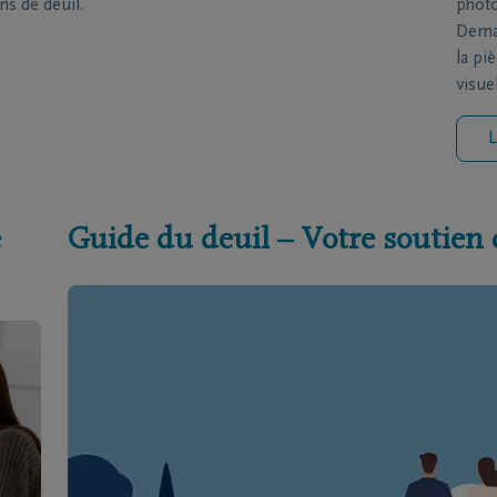
ns de deuil.
photo
Deman
la pi
visue
L
e
Guide du deuil – Votre soutien 