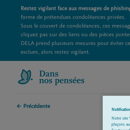
Restez vigilant face aux messages de phishing
forme de prétendues condoléances privées.
Sous le couvert de condoléances, ces messag
cliquez pas sur des liens ou des pièces jointe
DELA prend plusieurs mesures pour éviter ce
exclues, alors restez vigilant.
← Précédente
Notificati
Notre site 
plaçons aut