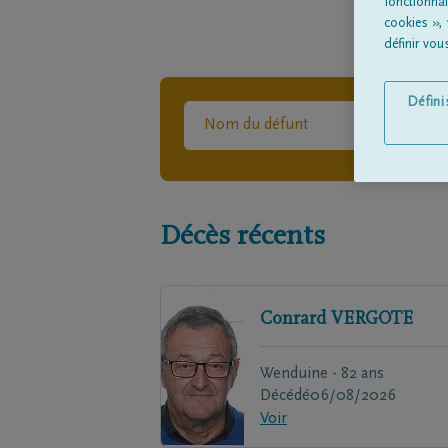
fonctionna
cookies »,
définir vo
Défin
Décès récents
Conrard
VERGOTE
Wenduine - 82 ans
Décédé
06/08/2026
Voir