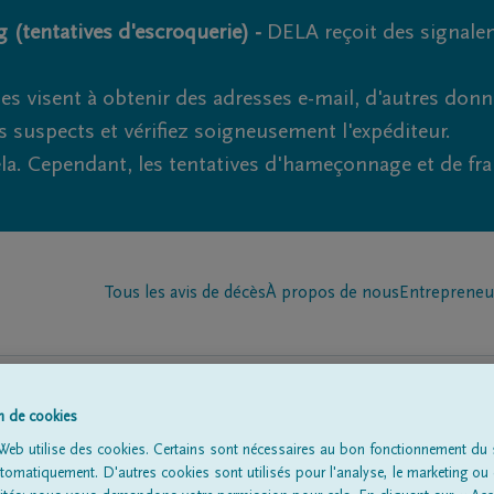
 (tentatives d'escroquerie) -
DELA reçoit des signale
es visent à obtenir des adresses e-mail, d'autres don
s suspects et vérifiez soigneusement l'expéditeur.
la. Cependant, les tentatives d'hameçonnage et de fr
Tous les avis de décès
À propos de nous
Entrepreneu
on de cookies
Web utilise des cookies. Certains sont nécessaires au bon fonctionnement du s
omatiquement. D'autres cookies sont utilisés pour l'analyse, le marketing ou 