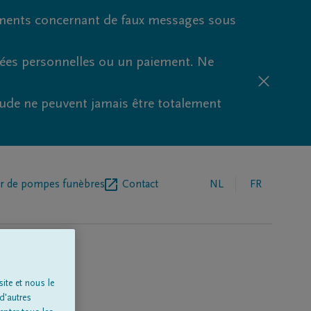
ments concernant de faux messages sous
nées personnelles ou un paiement. Ne
aude ne peuvent jamais être totalement
r de pompes funèbres
Contact
NL
FR
ite et nous le
d'autres