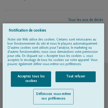
Tous les avis de décès
À propos de nous
Notification de cookies
Entrepreneur de pompes funèbres
Contact
Notre site Web utilise des cookies. Certains sont nécessaires au
bon fonctionnement du site et nous le plaçons automatiquement.
D'autres cookies sont utilisés pour l'analyse, le marketing ou
d'autres fonctionnalités; nous vous demandons votre permission
Suivez-nous sur
pour cela. En cliquant sur « Accepter tous les cookies », vous
acceptez le stockage de tous les cookies sur votre appareil. Vous
pouvez également définir vous-même vos préférences.
© DELA
Acceptez tous les
Tout refuser
Conditions d'utilisation
cookies
Déclaration relative à la vie privée
Définissez vous-même
vos préférences
Déclaration d’accessibilité