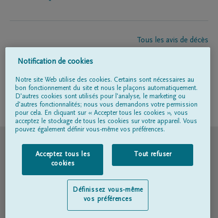
Tous les avis de décès
À propos de nous
Notification de cookies
Entrepreneur de pompes funèbres
Contact
Notre site Web utilise des cookies. Certains sont nécessaires au
bon fonctionnement du site et nous le plaçons automatiquement.
D'autres cookies sont utilisés pour l'analyse, le marketing ou
d'autres fonctionnalités; nous vous demandons votre permission
Suivez-nous sur
pour cela. En cliquant sur « Accepter tous les cookies », vous
acceptez le stockage de tous les cookies sur votre appareil. Vous
pouvez également définir vous-même vos préférences.
© DELA
Acceptez tous les
Tout refuser
Conditions d'utilisation
cookies
Déclaration relative à la vie privée
Définissez vous-même
vos préférences
Déclaration d’accessibilité