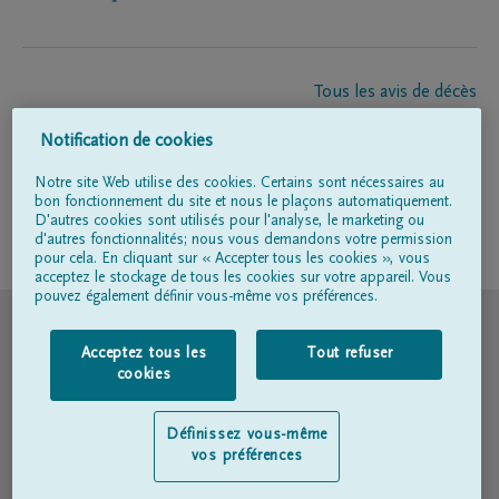
Tous les avis de décès
À propos de nous
Notification de cookies
Entrepreneur de pompes funèbres
Contact
Notre site Web utilise des cookies. Certains sont nécessaires au
bon fonctionnement du site et nous le plaçons automatiquement.
D'autres cookies sont utilisés pour l'analyse, le marketing ou
d'autres fonctionnalités; nous vous demandons votre permission
Suivez-nous sur
pour cela. En cliquant sur « Accepter tous les cookies », vous
acceptez le stockage de tous les cookies sur votre appareil. Vous
pouvez également définir vous-même vos préférences.
© DELA
Acceptez tous les
Tout refuser
Conditions d'utilisation
cookies
Déclaration relative à la vie privée
Définissez vous-même
vos préférences
Déclaration d’accessibilité