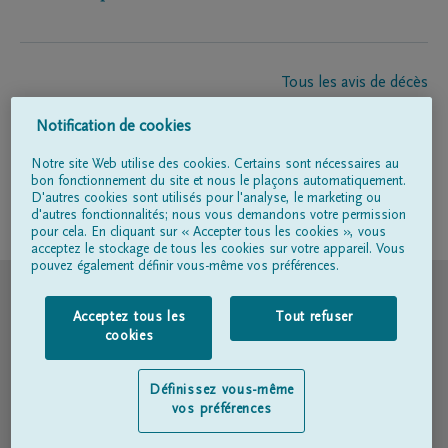
Tous les avis de décès
À propos de nous
Notification de cookies
Entrepreneur de pompes funèbres
Contact
Notre site Web utilise des cookies. Certains sont nécessaires au
bon fonctionnement du site et nous le plaçons automatiquement.
D'autres cookies sont utilisés pour l'analyse, le marketing ou
d'autres fonctionnalités; nous vous demandons votre permission
Suivez-nous sur
pour cela. En cliquant sur « Accepter tous les cookies », vous
acceptez le stockage de tous les cookies sur votre appareil. Vous
pouvez également définir vous-même vos préférences.
© DELA
Acceptez tous les
Tout refuser
Conditions d'utilisation
cookies
Déclaration relative à la vie privée
Définissez vous-même
vos préférences
Déclaration d’accessibilité